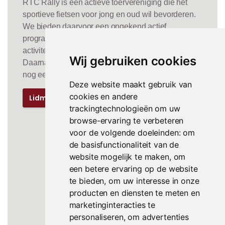
RTC Rally is een actieve toervereniging die het
sportieve fietsen voor jong en oud wil bevorderen.
We bieden daarvoor een ongekend actief
programma met in het fietsseizoen wel 6!!
activiteiten per week.
Wij gebruiken cookies
Daarnaast organiseren we de
11merenfietstocht en
nog een aantal toertochten.
Deze website maakt gebruik van
cookies en andere
Lidmaatschap
trackingtechnologieën om uw
browse-ervaring te verbeteren
voor de volgende doeleinden:
om
de basisfunctionaliteit van de
website mogelijk te maken
,
om
een betere ervaring op de website
te bieden
,
om uw interesse in onze
producten en diensten te meten en
marketinginteracties te
personaliseren
,
om advertenties