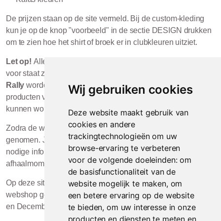
De prijzen staan op de site vermeld. Bij de custom-kleding
kun je op de knop "voorbeeld" in de sectie DESIGN drukken
om te zien hoe het shirt of broek er in clubkleuren uitziet.
Let op!
Alle categorieën waar de tekst 'Custom Teamwear'
voor staat zijn de artikelen die in eigen design van
RTC
Rally
worden geleverd. Houd er rekening mee dat de
Wij gebruiken cookies
producten van uw bestelling
niet
geretourneerd of geruild
kunnen worden.
Deze website maakt gebruik van
cookies en andere
Zodra de webshop gesloten is, wordt deze in productie
trackingtechnologieën om uw
genomen. Je krijgt via het adres
info@rocqsports.nl
de
browse-ervaring te verbeteren
nodige informatie toegestuurd over het proces en over het
voor de volgende doeleinden:
om
afhaalmoment.
de basisfunctionaliteit van de
Op deze site en via de mail laten we je weten wanneer de
website mogelijk te maken
,
om
webshop geopend is. In principe is dat in Maart, September
een betere ervaring op de website
en December.
te bieden
,
om uw interesse in onze
producten en diensten te meten en