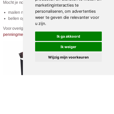
Mocht je nog vragen hebben, dan kun je
marketinginteracties te
personaliseren
,
om advertenties
mailen naar:
info@rocqsports.nl
of
weer te geven die relevanter voor
bellen op 0515 - 228010
u zijn
.
Voor overige vragen kun je contact opnemen met
penningmeester@rtcrally.nl
Ik ga akkoord
Ik weiger
Wijzig mijn voorkeuren